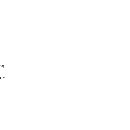
is)
rte