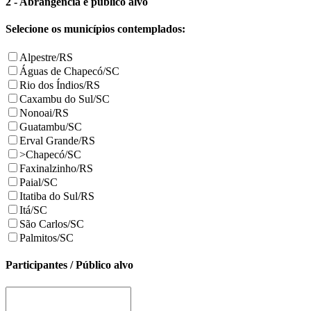
2 - Abrangência e público alvo
Selecione os municípios contemplados:
Alpestre/RS
Águas de Chapecó/SC
Rio dos Índios/RS
Caxambu do Sul/SC
Nonoai/RS
Guatambu/SC
Erval Grande/RS
>
Chapecó/SC
Faxinalzinho/RS
Paial/SC
Itatiba do Sul/RS
Itá/SC
São Carlos/SC
Palmitos/SC
Participantes / Público alvo