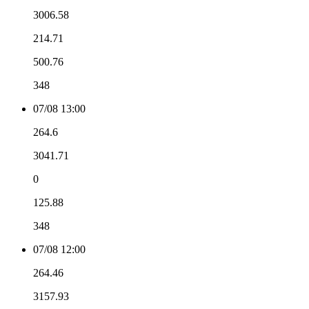
3006.58
214.71
500.76
348
07/08 13:00
264.6
3041.71
0
125.88
348
07/08 12:00
264.46
3157.93