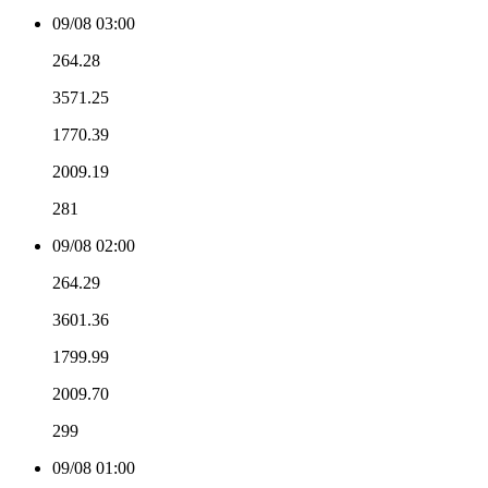
09/08 03:00
264.28
3571.25
1770.39
2009.19
281
09/08 02:00
264.29
3601.36
1799.99
2009.70
299
09/08 01:00