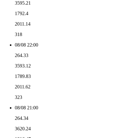
3595.21
1792.4
2011.14
318
08/08 22:00
264.33
3593.12
1789.83
2011.62
323
08/08 21:00
264.34
3620.24