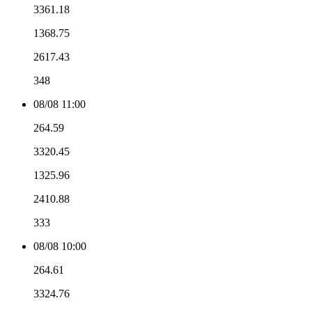
3361.18
1368.75
2617.43
348
08/08 11:00
264.59
3320.45
1325.96
2410.88
333
08/08 10:00
264.61
3324.76