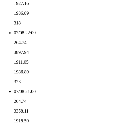
1927.16
1986.89
318
07/08 22:00
264.74
3897.94
1911.05
1986.89
323
07/08 21:00
264.74
3358.11
1918.59