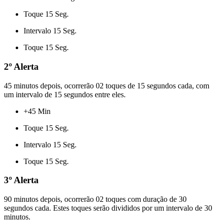
Toque 15 Seg.
Intervalo 15 Seg.
Toque 15 Seg.
2º Alerta
45 minutos depois, ocorrerão 02 toques de 15 segundos cada, com
um intervalo de 15 segundos entre eles.
+45 Min
Toque 15 Seg.
Intervalo 15 Seg.
Toque 15 Seg.
3º Alerta
90 minutos depois, ocorrerão 02 toques com duração de 30
segundos cada. Estes toques serão divididos por um intervalo de 30
minutos.