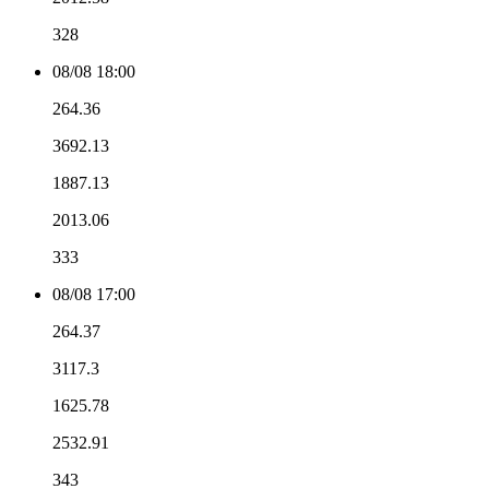
328
08/08 18:00
264.36
3692.13
1887.13
2013.06
333
08/08 17:00
264.37
3117.3
1625.78
2532.91
343