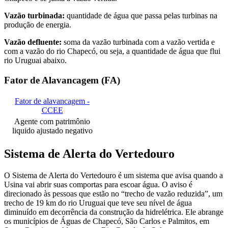
Vazão turbinada:
quantidade de água que passa pelas turbinas na
produção de energia.
Vazão defluente:
soma da vazão turbinada com a vazão vertida e
com a vazão do rio Chapecó, ou seja, a quantidade de água que flui
rio Uruguai abaixo.
Fator de Alavancagem (FA)
Fator de alavancagem -
CCEE
Agente com patrimônio
liquido ajustado negativo
Sistema de Alerta do Vertedouro
O Sistema de Alerta do Vertedouro é um sistema que avisa quando a
Usina vai abrir suas comportas para escoar água. O aviso é
direcionado às pessoas que estão no “trecho de vazão reduzida”, um
trecho de 19 km do rio Uruguai que teve seu nível de água
diminuído em decorrência da construção da hidrelétrica. Ele abrange
os municípios de Águas de Chapecó, São Carlos e Palmitos, em