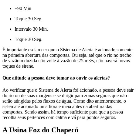
+90 Min
Toque 30 Seg.
Intervalo 30 Min.
Toque 30 Seg.
É importante esclarecer que o Sistema de Alerta é acionado somente
na primeira abertura das comportas. Ou seja, até que o rio no trecho
de vazão reduzida não volte à vazão de 75 m3/s, não haverá novos
toques de sirene.
Que atitude a pessoa deve tomar ao ouvir os alertas?
Ao verificar que o Sistema de Alerta foi acionado, a pessoa deve sair
do rio ou de suas margens e se dirigir para zonas seguras que não
serão atingidas pelos fluxos de água. Como dito anteriormente, o
sistema é acionado uma hora e meia antes da abertura das
comportas. Sendo assim, há tempo suficiente para que a pessoa
recolha seus pertences com calma e vá para pontos seguros.
A Usina Foz do Chapecó